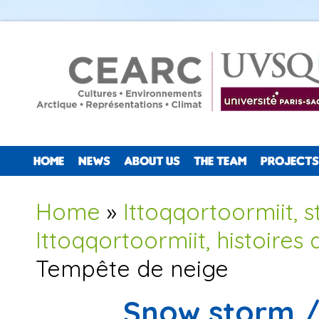
HOME
NEWS
ABOUT US
THE TEAM
PROJECTS
You are here
Home
»
Ittoqqortoormiit, 
Ittoqqortoormiit, histoires 
Tempête de neige
Snow storm /