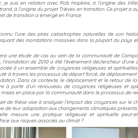
r, je suis en relation avec Rob Hopkins, à l’origine des Villes
and, à l’origine du projet Trièves en transition. Ce projet a
ojet de transition a émergé en France
onnu l'une des pires catastrophes naturelles de son histoi
voquant des inondations massives dans la plupart du pays et
era une étude de cas au sein de la communauté de Campo 
l’inondation de 2010 a été l’événement déclencheur d’une 
ociée à un ensemble de croyances religieuses et spirituelles
é à travers les processus de départ forcé, de déplacement e
ondation. Dans ce contexte, le déplacement et le retour de l
 à partir d’un renouveau de croyances religieuses et spirit
es mises en place par la communauté dans le processus de rec
jet de thèse vise à analyser l’impact des croyances sur le ch
e de leur adaptation aux changements climatiques présents e
lle mesure une pratique religieuse et spirituelle peut-e
ace aux risques associés au climat ?