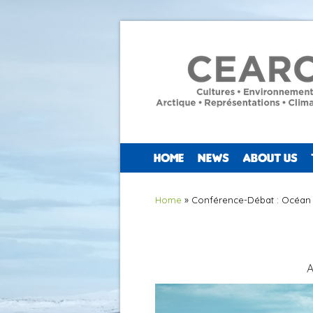
HOME
NEWS
ABOUT US
You are here
Home
» Conférence-Débat : Océan 
A