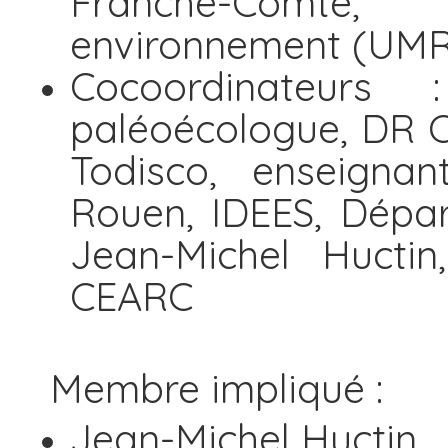
Franche-Comté,
environnement (UMR
Cocoordinateurs 
paléoécologue, DR 
Todisco, enseignan
Rouen, IDEES, Dépa
Jean-Michel Huctin
CEARC
Membre impliqué :
Jean-Michel Huctin