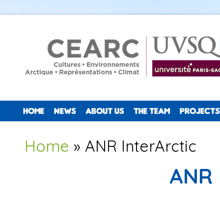
HOME
NEWS
ABOUT US
THE TEAM
PROJECTS
You are here
Home
» ANR InterArctic
ANR 