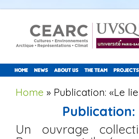
HOME
NEWS
ABOUT US
THE TEAM
PROJECTS
You are here
Home
» Publication: «Le li
Publication:
Un ouvrage collect