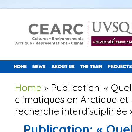
HOME
NEWS
ABOUT US
THE TEAM
PROJECTS
You are here
Home
» Publication: « Quel
climatiques en Arctique et 
recherche interdisciplinée 
Publication: « Que