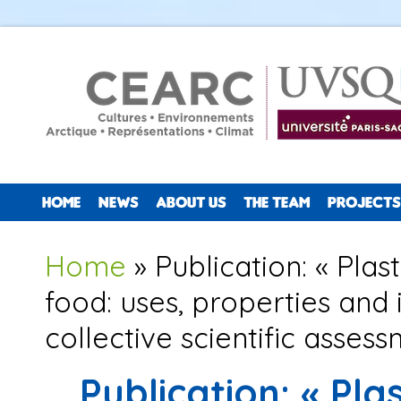
HOME
NEWS
ABOUT US
THE TEAM
PROJECTS
You are here
Home
» Publication: « Plas
food: uses, properties and
collective scientific assess
Publication: « Pla