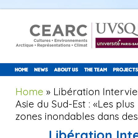
HOME
NEWS
ABOUT US
THE TEAM
PROJECTS
You are here
Home
» Libération Intervi
Asie du Sud-Est : «Les plus
zones inondables dans des
Libération Int