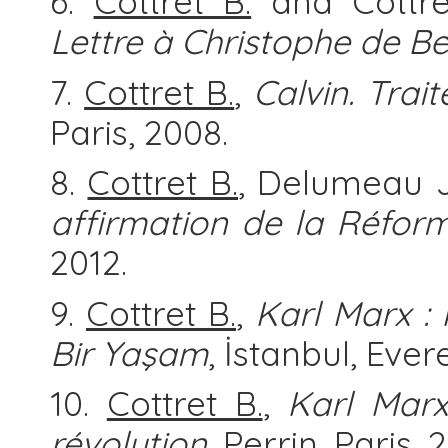
6.
Cottret B.
and Cottre
Lettre à Christophe de 
7.
Cottret B.
,
Calvin. Trai
Paris, 2008.
8.
Cottret B.
, Delumeau J
affirmation de la Réfor
2012.
9.
Cottret B.
,
Karl Marx :
Bir Yaşam
, İstanbul, Evere
10.
Cottret B.
,
Karl Marx
révolution
, Perrin, Paris, 