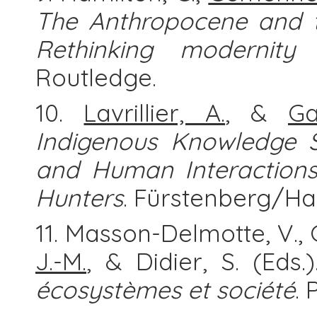
The Anthropocene and th
Rethinking modernit
Routledge.
10.
Lavrillier, A.
, &
Ga
Indigenous Knowledge S
and Human Interactions
Hunters
. Fürstenberg/Have
11. Masson-Delmotte, V., G
J.-M.
, & Didier, S. (Eds.
écosystèmes et société
. 