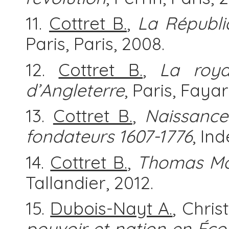
11.
Cottret B.
,
La Républi
Paris, Paris, 2008.
12.
Cottret B.
,
La royau
d’Angleterre
, Paris, Faya
13.
Cottret B.
,
Naissance
fondateurs 1607-1776
, In
14.
Cottret B.
,
Thomas Mor
Tallandier, 2012.
15.
Dubois-Nayt A.
, Chris
pouvoir et nation en Éco