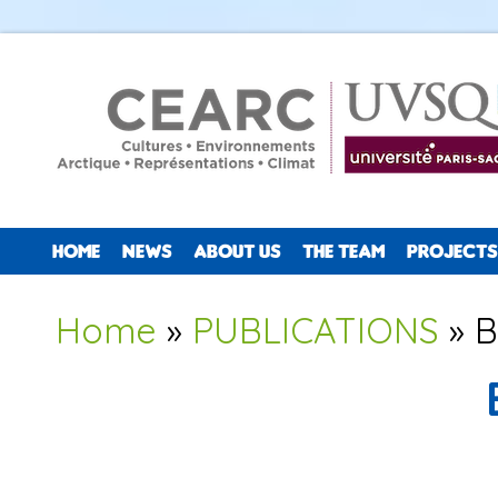
HOME
NEWS
ABOUT US
THE TEAM
PROJECTS
You are here
Home
»
PUBLICATIONS
» 