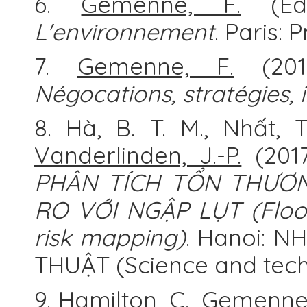
6.
Gemenne, F.
(Ed.
L'environnement
. Paris:
7.
Gemenne, F.
(201
Négocations, stratégies,
8. Hà, B. T. M., Nhất, T
Vanderlinden, J.-P.
(201
PHÂN TÍCH TỔN THƯƠN
RO VỚI NGẬP LỤT (Flood
risk mapping)
. Hanoi: 
THUẬT (Science and techn
9. Hamilton, C.,
Gemenne,