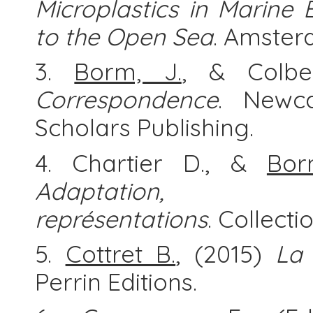
Microplastics in Marine
to the Open Sea
. Amsterd
3.
Borm, J.
, & Colber
Correspondence
. Newc
Scholars Publishing.
4. Chartier D., &
Bor
Adaptation, p
représentations
. Collecti
5.
Cottret B.
, (2015)
La 
Perrin Editions.