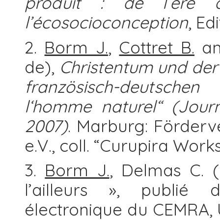
produit : de l’ère 
l’écosocioconception
, Ed
2.
Borm J.
,
Cottret B.
and
de),
Christentum und der 
französisch-deutsche
l‘homme naturel“ (Jour
2007)
. Marburg: Förderv
e.V., coll. “Curupira Works
3.
Borm J.
, Delmas C. (
l’ailleurs », publié 
électronique du CEMRA, U